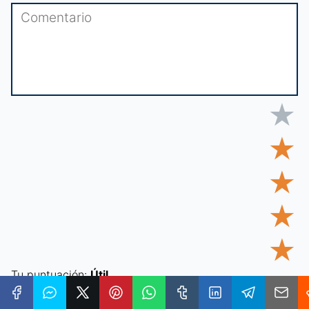
★
★
★
★
★
Tu puntuación:
Útil