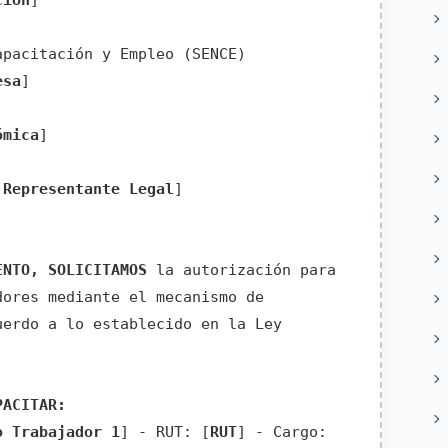
ción
]
pacitación y Empleo (SENCE)
esa
]
ómica
]
 Representante Legal
]
ENTO, SOLICITAMOS
la autorización para
dores mediante el mecanismo de
uerdo a lo establecido en la Ley
PACITAR:
o Trabajador 1
] - RUT: [
RUT
] - Cargo: