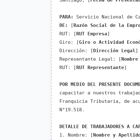
Santiago, [
Fecha de Presenta
PARA:
Servicio Nacional de Ca
DE:
[
Razón Social de la Empr
RUT: [
RUT Empresa
]
Giro: [
Giro o Actividad Econ
Dirección: [
Dirección Legal
]
Representante Legal: [
Nombre
RUT: [
RUT Representante
]
POR MEDIO DEL PRESENTE DOCUM
capacitar a nuestros trabaja
Franquicia Tributaria, de ac
N°19.518.
DETALLE DE TRABAJADORES A CA
1. Nombre: [
Nombre y Apellid