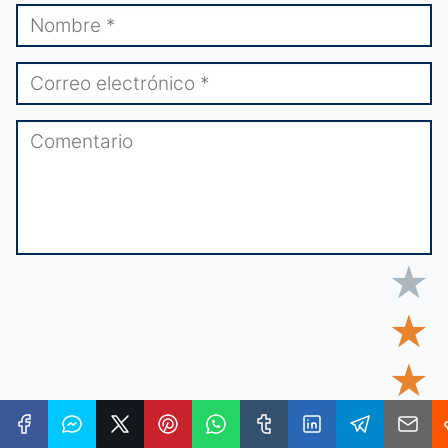
★
★
★
★