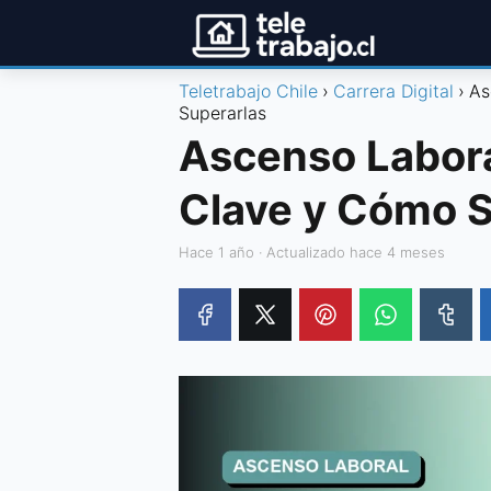
Teletrabajo Chile
Carrera Digital
As
Superarlas
Ascenso Labora
Clave y Cómo S
hace 1 año
· Actualizado hace 4 meses