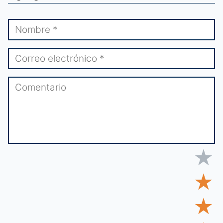
★
★
★