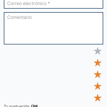
★
★
★
★
★
Tu puntuación:
Útil