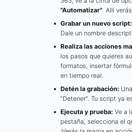
365, ve a la cinta de op
"Automatizar"
. Allí ver
Grabar un nuevo script:
Dale un nombre descript
Realiza las acciones m
los pasos que quieres au
formatos, insertar fórmula
en tiempo real.
Detén la grabación:
Una 
"Detener". Tu script ya e
Ejecuta y prueba:
Ve a l
pestaña, selecciona el qu
¡Verás la magia en acció