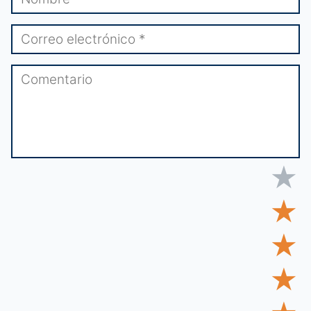
★
★
★
★