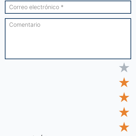
★
★
★
★
★