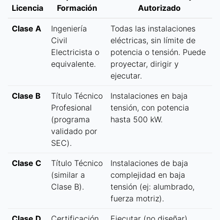
Licencia
Formación
Autorizado
Clase A
Ingeniería
Todas las instalaciones
Civil
eléctricas, sin límite de
Electricista o
potencia o tensión. Puede
equivalente.
proyectar, dirigir y
ejecutar.
Clase B
Título Técnico
Instalaciones en baja
Profesional
tensión, con potencia
(programa
hasta 500 kW.
validado por
SEC).
Clase C
Título Técnico
Instalaciones de baja
(similar a
complejidad en baja
Clase B).
tensión (ej: alumbrado,
fuerza motriz).
Clase D
Certificación
Ejecutar (no diseñar)