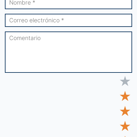
★
★
★
★