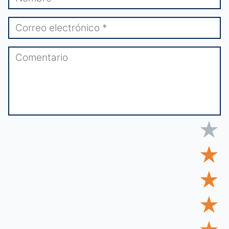
★
★
★
★