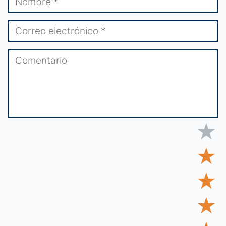
★
★
★
★