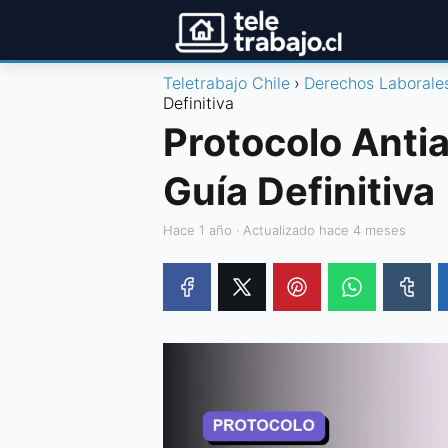
Teletrabajo Chile
Derechos Laborale
Definitiva
Protocolo Anti
Guía Definitiva
hace 1 año
· Actualizado hace 4 meses