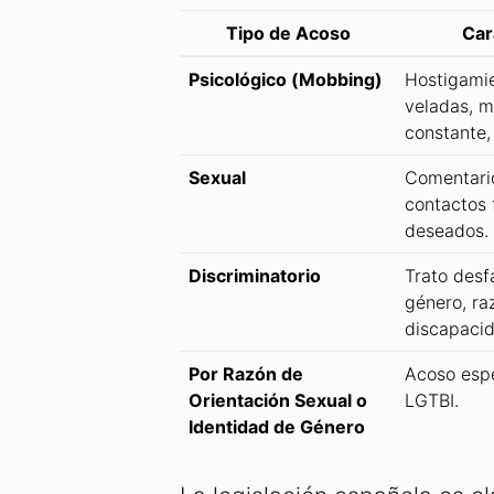
Tipo de Acoso
Car
Psicológico (Mobbing)
Hostigami
veladas, 
constante, 
Sexual
Comentario
contactos 
deseados.
Discriminatorio
Trato desf
género, raz
discapacid
Por Razón de
Acoso espe
Orientación Sexual o
LGTBI.
Identidad de Género