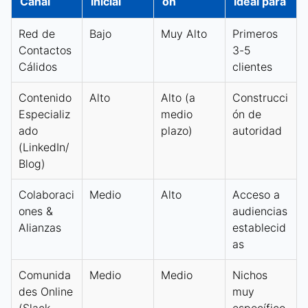
Canal
Inicial
ón
Ideal para
Red de
Bajo
Muy Alto
Primeros
Contactos
3-5
Cálidos
clientes
Contenido
Alto
Alto (a
Construcci
Especializ
medio
ón de
ado
plazo)
autoridad
(LinkedIn/
Blog)
Colaboraci
Medio
Alto
Acceso a
ones &
audiencias
Alianzas
establecid
as
Comunida
Medio
Medio
Nichos
des Online
muy
(Slack,
específico