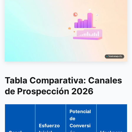
Tabla Comparativa: Canales
de Prospección 2026
Potencial
de
Esfuerzo
Conversi