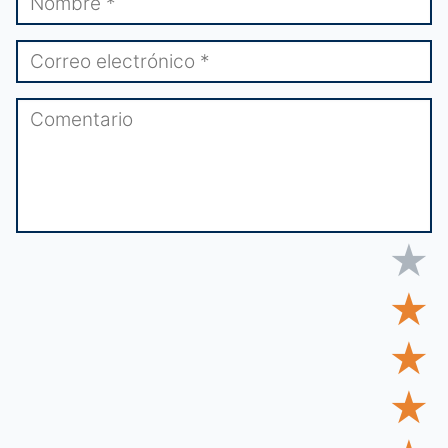
★
★
★
★