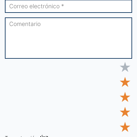
★
★
★
★
★