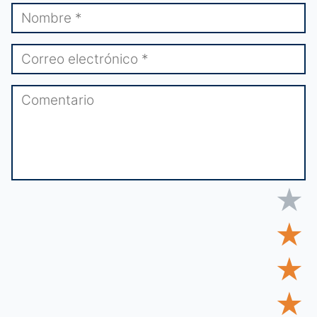
★
★
★
★