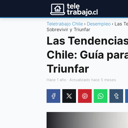
Teletrabajo Chile
Desempleo
Las T
Sobrevivir y Triunfar
Las Tendencias
Chile: Guía par
Triunfar
hace 1 año
· Actualizado hace 5 meses