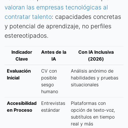
valoran las empresas tecnológicas al
contratar talento
: capacidades concretas
y potencial de aprendizaje, no perfiles
estereotipados.
Indicador
Antes de la
Con IA Inclusiva
Clave
IA
(2026)
Evaluación
CV con
Análisis anónimo de
Inicial
posible
habilidades y pruebas
sesgo
situacionales
humano
Accesibilidad
Entrevistas
Plataformas con
en Proceso
estándar
opción de texto-voz,
subtítulos en tiempo
real y más