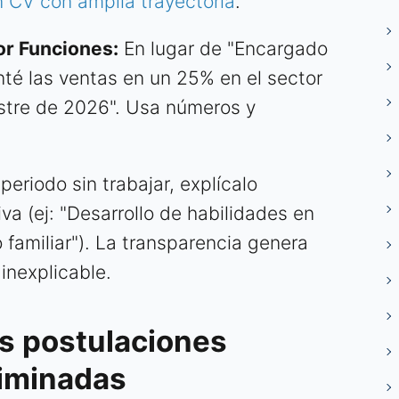
n CV con amplia trayectoria
.
or Funciones:
En lugar de "Encargado
nté las ventas en un 25% en el sector
estre de 2026". Usa números y
periodo sin trabajar, explícalo
a (ej: "Desarrollo de habilidades en
 familiar"). La transparencia genera
inexplicable.
as postulaciones
riminadas