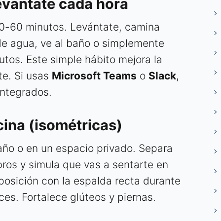
Levántate cada hora
0-60 minutos. Levántate, camina
de agua, ve al baño o simplemente
utos. Este simple hábito mejora la
te. Si usas
Microsoft Teams
o
Slack
,
integrados.
icina (isométricas)
año o en un espacio privado. Separa
bros y simula que vas a sentarte en
a posición con la espalda recta durante
es. Fortalece glúteos y piernas.