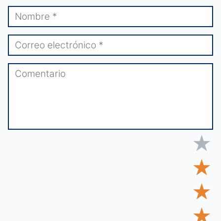
★
★
★
★