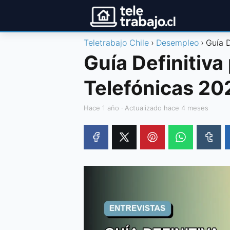
Teletrabajo Chile
Desempleo
Guía D
Guía Definitiva
Telefónicas 20
hace 1 año
· Actualizado hace 4 meses