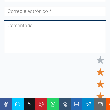
★
★
★
★
★