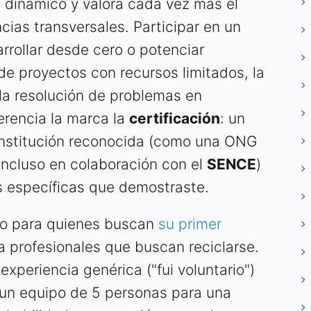
s dinámico y valora cada vez más el
cias transversales. Participar en un
rrollar desde cero o potenciar
de proyectos con recursos limitados, la
 la resolución de problemas en
erencia la marca la
certificación
: un
institución reconocida (como una ONG
incluso en colaboración con el
SENCE
)
s específicas que demostraste.
so para quienes buscan
su primer
a profesionales que buscan reciclarse.
experiencia genérica ("fui voluntario")
é un equipo de 5 personas para una